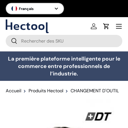
Langue
Français
Aller au contenu
Menu
Se connecter
Panier
Recherche
Rechercher
La première plateforme intelligente pour le
commerce entre professionnels de
l’industrie.
Accueil
Produits Hectool
CHANGEMENT D'OUTIL