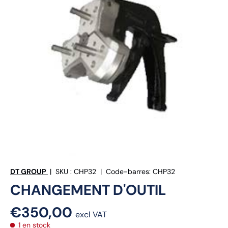
DT GROUP
|
SKU :
CHP32
|
Code-barres:
CHP32
CHANGEMENT D'OUTIL
€350,00
excl VAT
1 en stock