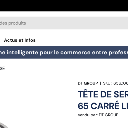
Actus et Infos
e intelligente pour le commerce entre professi
SSE
DT GROUP
|
SKU :
65LC0
TÊTE DE SE
65 CARRÉ L
Vendu par
:
DT GROUP