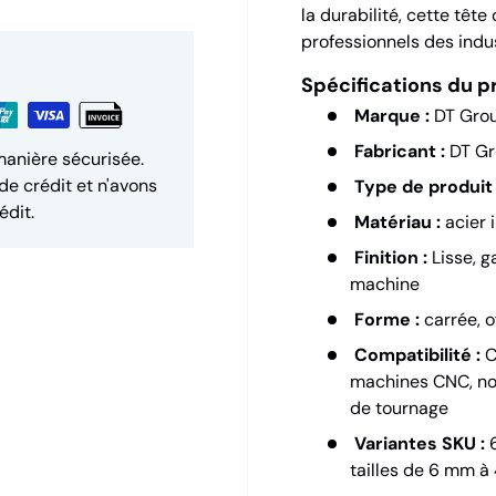
la durabilité, cette tête
professionnels des indus
Spécifications du p
Marque :
DT Gro
Fabricant :
DT Gr
manière sécurisée.
de crédit et n'avons
Type de produit 
édit.
Matériau :
acier 
Finition :
Lisse, g
machine
Forme :
carrée, o
Compatibilité :
C
machines CNC, not
de tournage
Variantes SKU :
6
tailles de 6 mm 