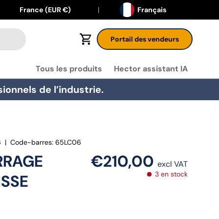
Langue
Pays
France (EUR €)
Français
Portail des vendeurs
Panier
Tous les produits
Hector assistant IA
onnels de l’industrie.
6
|
Code-barres:
65LC06
RRAGE
€210,00
excl VAT
3 en stock
ISSE