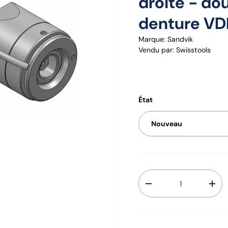
droite - do
denture VD
Marque:
Sandvik
Vendu par
:
Swisstools
État
Nouveau
Qté
-
+