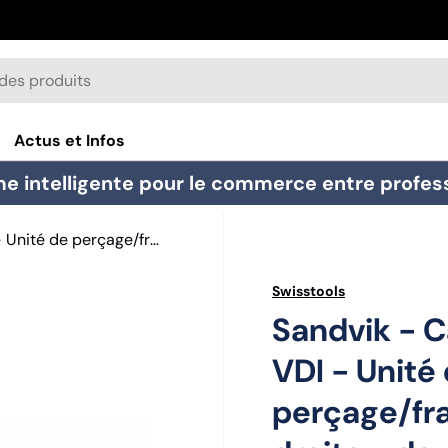
Actus et Infos
e intelligente pour le commerce entre professi
Sandvik - Capto VDI - Unité de perçage/fraisage droite - double denture VDI
Swisstools
Sandvik - 
VDI - Unité
perçage/fr