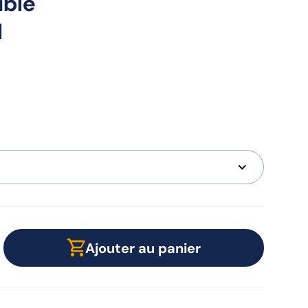
uble
I
Ajouter au panier