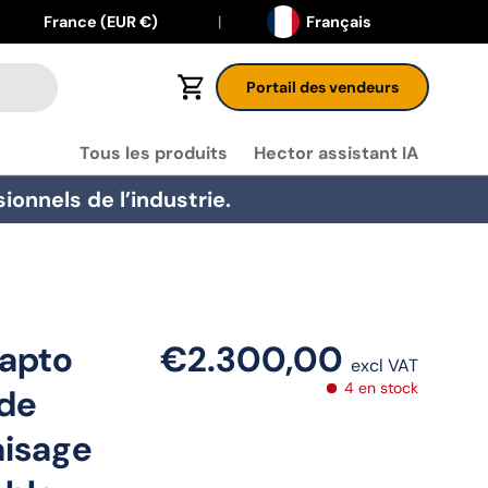
Langue
Pays
France (EUR €)
Français
Portail des vendeurs
Panier
Tous les produits
Hector assistant IA
onnels de l’industrie.
Capto
€2.300,00
excl VAT
4 en stock
 de
aisage