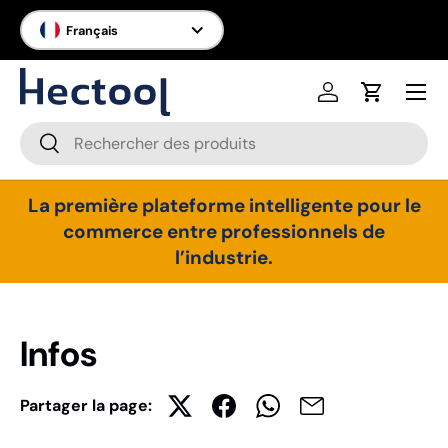
Langue
Français
Aller au contenu
Menu
Se connecter
Panier
Recherche
Rechercher
La première plateforme intelligente pour le
commerce entre professionnels de
l’industrie.
Infos
Partager la page: