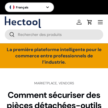
Langue
Français
Aller au contenu
Menu
Se connecter
Panier
Recherche
Rechercher
La première plateforme intelligente pour le
commerce entre professionnels de
l’industrie.
MARKETPLACE,
VENDORS
Comment sécuriser des
pièces détachées-outils