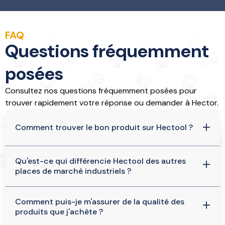
FAQ
Questions fréquemment
posées
Consultez nos questions fréquemment posées pour
trouver rapidement votre réponse ou demander à Hector.
Comment trouver le bon produit sur Hectool ?
Trouver les bons produits sur Hectool est un jeu
d'enfant. Vous pouvez rechercher directement un
Qu'est-ce qui différencie Hectool des autres
numéro de SKU ou EAN dans la barre de recherche
places de marché industriels ?
ou utiliser nos options de filtrage détaillées pour
Hectool est une combinaison unique entre une
trouver exactement ce que vous cherchez. De
toute nouvelle plateforme technique et plus de 50
plus, demandez de l'aide à notre assistant IA
Comment puis-je m'assurer de la qualité des
ans d'expérience dans l'industrie. Nous savons ce
Hector, il peut rapidement vous guider dans la
produits que j'achète ?
qui est important pour les acheteurs de notre
bonne direction.
Chez Hectool, nous sommes synonymes de