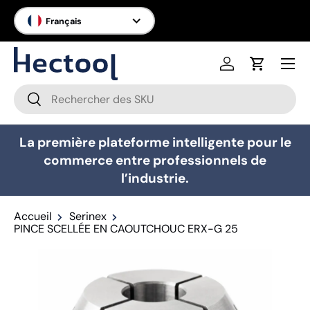
Langue
Français
Aller au contenu
Menu
Se connecter
Panier
Recherche
Rechercher
La première plateforme intelligente pour le
commerce entre professionnels de
l’industrie.
Accueil
Serinex
PINCE SCELLÉE EN CAOUTCHOUC ERX-G 25