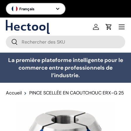
Langue
Français
Aller au contenu
Menu
Se connecter
Panier
Recherche
Rechercher
La première plateforme intelligente pour le
commerce entre professionnels de
l’industrie.
Accueil
PINCE SCELLÉE EN CAOUTCHOUC ERX-G 25