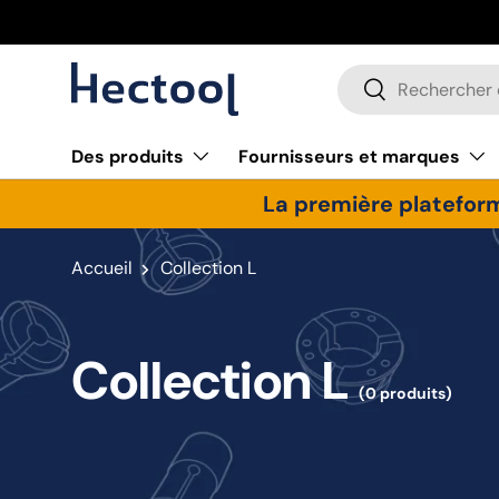
Aller au contenu
Recherche
Rechercher
Des produits
Fournisseurs et marques
La première plateform
Accueil
Collection L
Collection L
(0 produits)