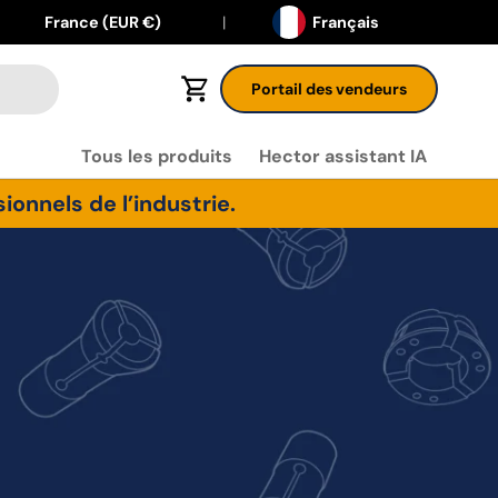
Langue
Pays
France (EUR €)
Français
Portail des vendeurs
Panier
Tous les produits
Hector assistant IA
onnels de l’industrie.