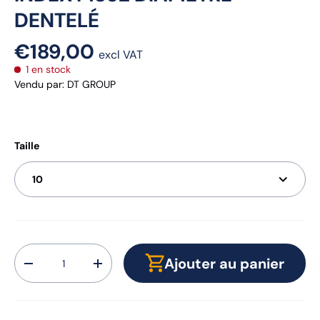
DENTELÉ
€189,00
excl VAT
1 en stock
Vendu par
:
DT GROUP
Taille
10
Qté
Ajouter au panier
-
+