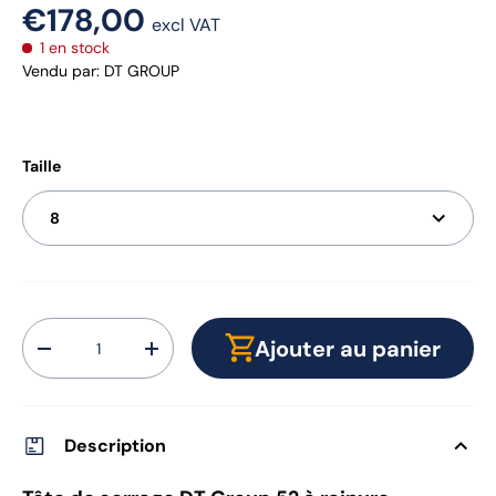
€178,00
excl VAT
1 en stock
Vendu par
:
DT GROUP
Taille
8
Qté
Ajouter au panier
-
+
Description