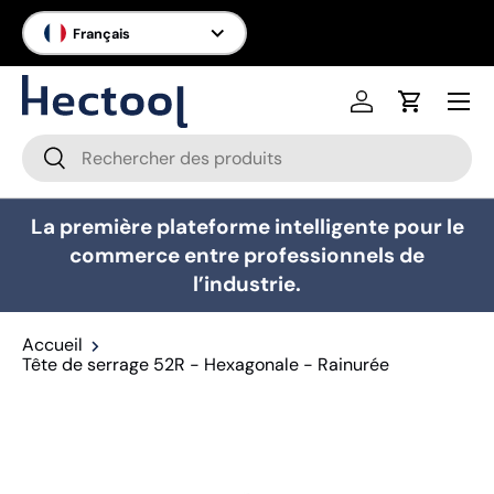
Langue
Français
Aller au contenu
Menu
Se connecter
Panier
Recherche
Rechercher
La première plateforme intelligente pour le
commerce entre professionnels de
l’industrie.
Accueil
Tête de serrage 52R - Hexagonale - Rainurée