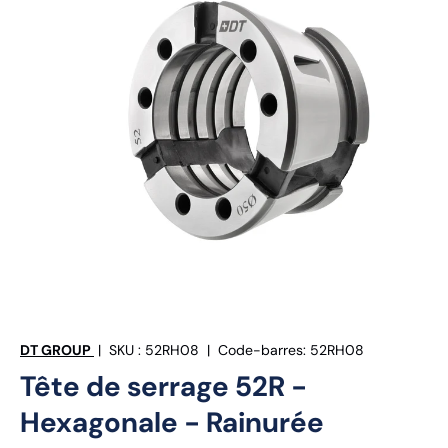
DT GROUP
|
SKU :
52RH08
|
Code-barres:
52RH08
Tête de serrage 52R -
Hexagonale - Rainurée