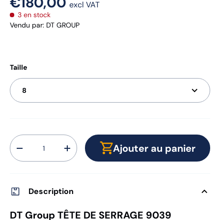
€180,00
excl VAT
3 en stock
Vendu par
:
DT GROUP
Taille
8
Qté
Ajouter au panier
-
+
Description
DT Group TÊTE DE SERRAGE 9039