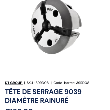
DT GROUP
|
SKU :
39RD08
|
Code-barres:
39RD08
TÊTE DE SERRAGE 9039
DIAMÈTRE RAINURÉ