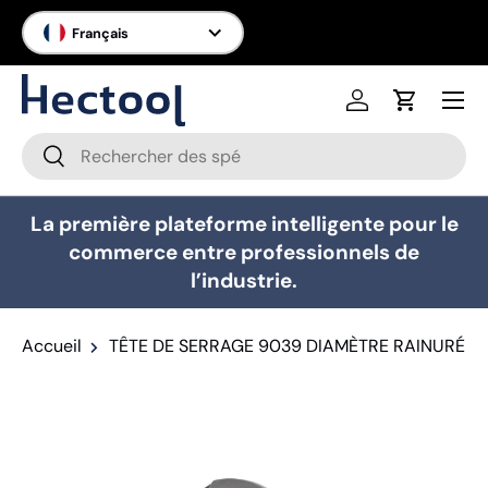
Langue
Français
Aller au contenu
Menu
Se connecter
Panier
Recherche
Rechercher
La première plateforme intelligente pour le
commerce entre professionnels de
l’industrie.
Accueil
TÊTE DE SERRAGE 9039 DIAMÈTRE RAINURÉ