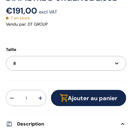
€191,00
excl VAT
7 en stock
Vendu par
:
DT GROUP
Taille
8
Qté
Ajouter au panier
-
+
Description