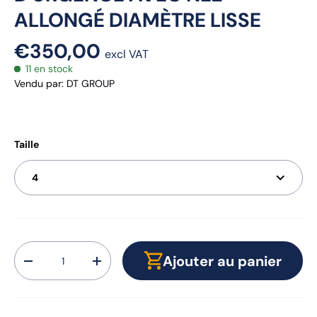
ALLONGÉ DIAMÈTRE LISSE
€350,00
excl VAT
11 en stock
Vendu par
:
DT GROUP
Taille
4
Qté
Ajouter au panier
-
+