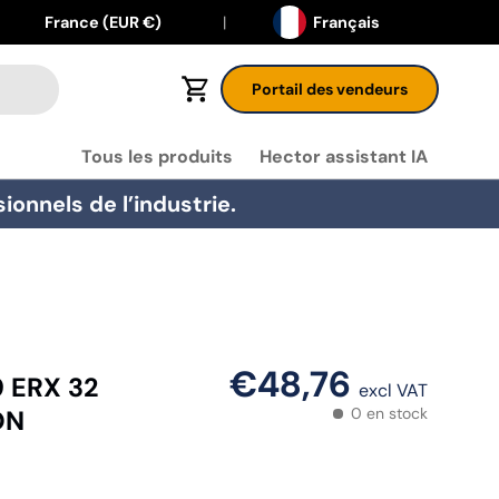
Langue
Pays
France (EUR €)
Français
Portail des vendeurs
Panier
Tous les produits
Hector assistant IA
onnels de l’industrie.
€48,76
 ERX 32
excl VAT
0 en stock
ON