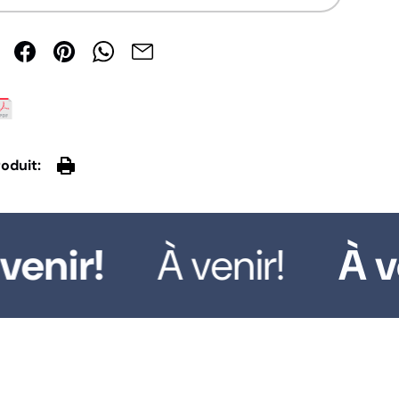
oduit:
enir!
À venir!
À ve