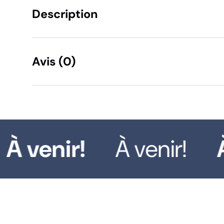
Description
Avis (0)
À venir!
À venir!
À