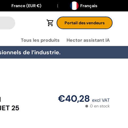
Langue
Pays
France (EUR €)
Français
Portail des vendeurs
Panier
Tous les produits
Hector assistant IA
onnels de l’industrie.
€40,28
I
excl VAT
0 en stock
JET 25