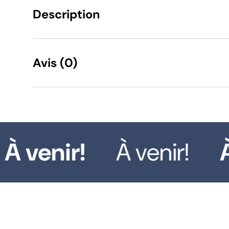
Description
Avis (0)
À venir!
À venir!
À 