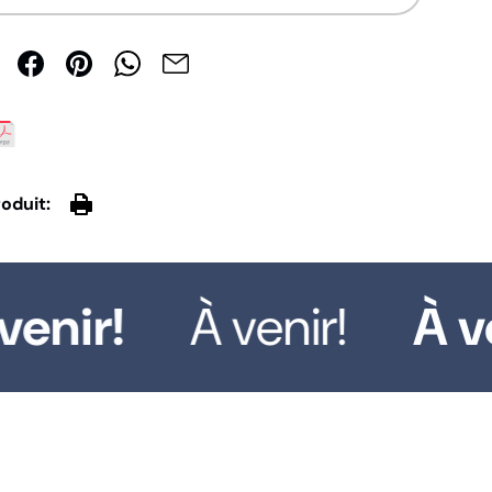
oduit:
enir!
À venir!
À ve