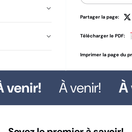
Partager la page:
Télécharger le PDF:
Imprimer la page du pr
venir!
À venir!
À v
Soyez le premier à savoir!