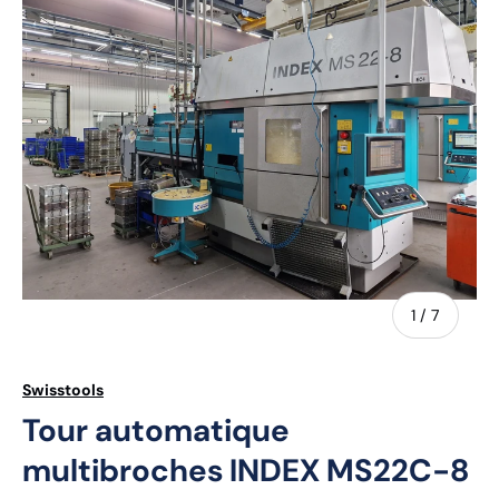
de
1
/
7
Swisstools
Tour automatique
multibroches INDEX MS22C-8