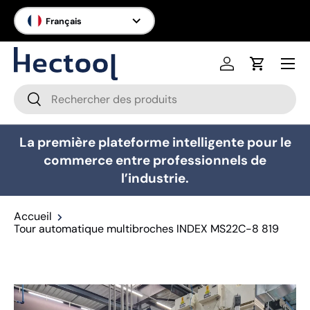
Langue
Français
Aller au contenu
Menu
Se connecter
Panier
Recherche
Rechercher
La première plateforme intelligente pour le
commerce entre professionnels de
l’industrie.
Accueil
Tour automatique multibroches INDEX MS22C-8 819