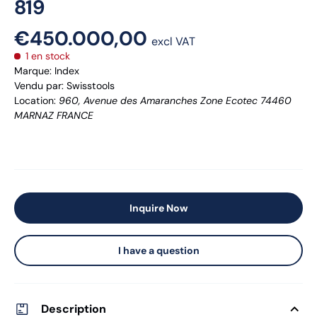
819
€450.000,00
excl VAT
1 en stock
Marque:
Index
Vendu par
:
Swisstools
Location:
960, Avenue des Amaranches Zone Ecotec 74460
MARNAZ FRANCE
Inquire Now
I have a question
Description