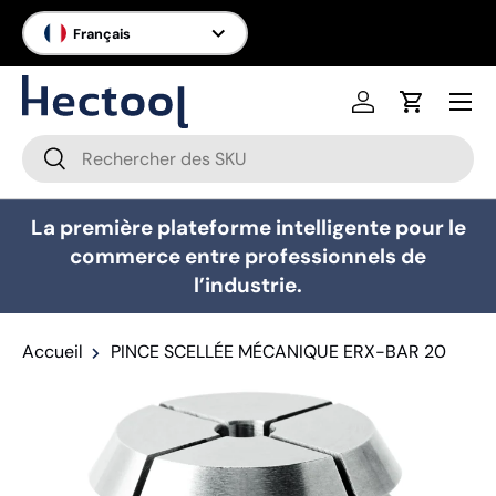
Langue
Français
Aller au contenu
Menu
Se connecter
Panier
Recherche
Rechercher
La première plateforme intelligente pour le
commerce entre professionnels de
l’industrie.
Accueil
PINCE SCELLÉE MÉCANIQUE ERX-BAR 20