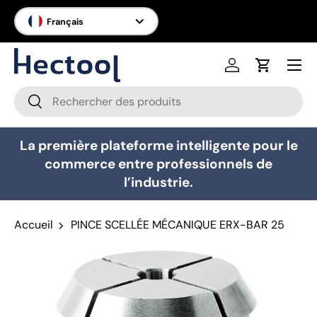
Langue
Français
Aller au contenu
Menu
Se connecter
Panier
Recherche
Rechercher
La première plateforme intelligente pour le
commerce entre professionnels de
l’industrie.
Accueil
PINCE SCELLÉE MÉCANIQUE ERX-BAR 25