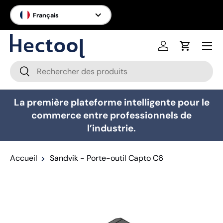
Langue
Français
Aller au contenu
Menu
Se connecter
Panier
Recherche
Rechercher
La première plateforme intelligente pour le
commerce entre professionnels de
l’industrie.
Accueil
Sandvik - Porte-outil Capto C6