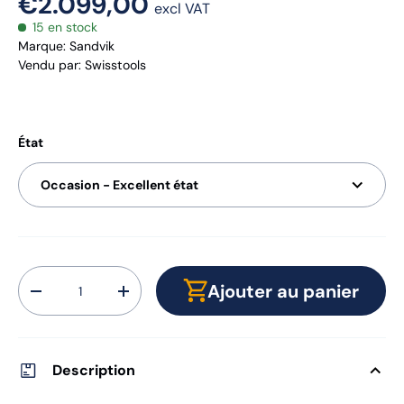
€2.099,00
excl VAT
15 en stock
Marque:
Sandvik
Vendu par
:
Swisstools
État
Occasion - Excellent état
Qté
Ajouter au panier
-
+
Description