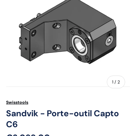
de
1
/
2
Swisstools
Sandvik - Porte-outil Capto
C6