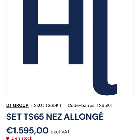
DT GROUP
|
SKU :
TS65KIT
|
Code-barres:
TS65KIT
SET TS65 NEZ ALLONGÉ
€1.595,00
excl VAT
2 en stock