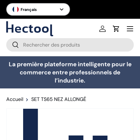
Langue
Français
Aller au contenu
Menu
Se connecter
Panier
Recherche
Rechercher
La première plateforme intelligente pour le
commerce entre professionnels de
l’industrie.
Accueil
SET TS65 NEZ ALLONGÉ