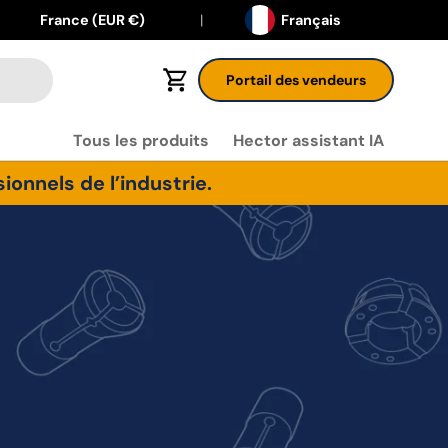
Langue
Pays
France (EUR €)
Français
Portail des vendeurs
Panier
Tous les produits
Hector assistant IA
onnels de l’industrie.